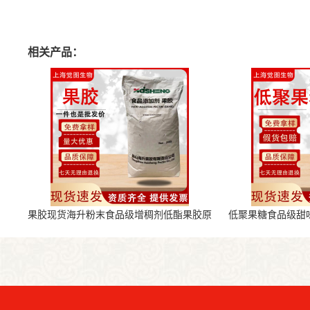
相关产品：
果胶现货海升粉末食品级增稠剂低酯果胶原
低聚果糖食品级甜
料