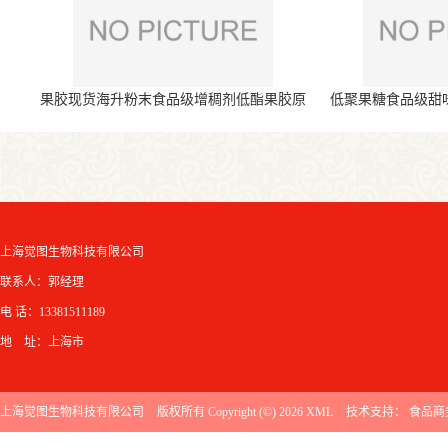
果胶现货海升粉末食品级增稠剂低酯果胶原
低聚果糖食品级甜
料
上海觉图生物科技有限公司
联系人：郭经理
电 话：13381511189
地 址：上海市
上海觉图生物科技有限公司
版权所有 Copyright (©) 2026
XML
技术支持：
食品商