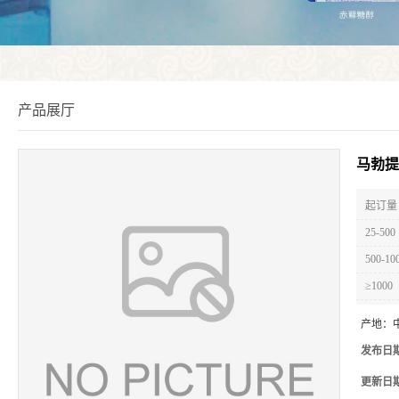
产品展厅
马勃提
起订量 
25-500
500-10
≥1000
产地：
发布日
更新日