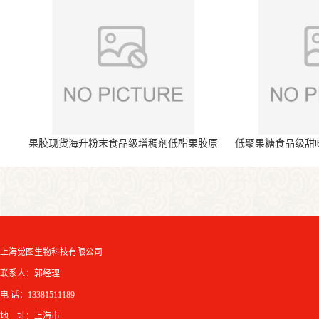
果胶现货海升粉末食品级增稠剂低酯果胶原
低聚果糖食品级甜
料
上海觉图生物科技有限公司
联系人：郭经理
电 话：13381511189
地 址：上海市