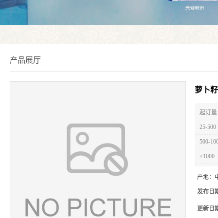
产品展厅
萝卜籽
起订量 
25-500
500-10
≥1000
产地：
发布日
更新日