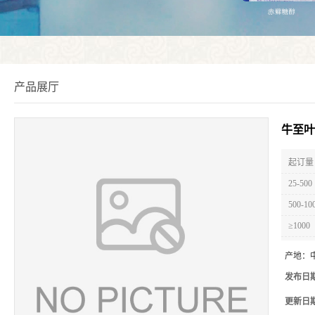
产品展厅
牛至叶
起订量 
25-500
500-10
≥1000
产地：
发布日
更新日