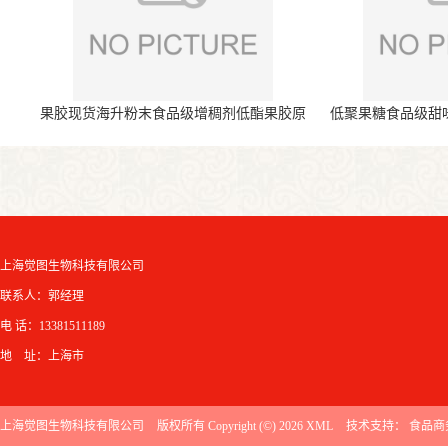
果胶现货海升粉末食品级增稠剂低酯果胶原
低聚果糖食品级甜
料
上海觉图生物科技有限公司
联系人：郭经理
电 话：13381511189
地 址：上海市
上海觉图生物科技有限公司
版权所有 Copyright (©) 2026
XML
技术支持：
食品商