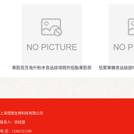
果胶现货海升粉末食品级增稠剂低酯果胶原
低聚果糖食品级甜
料
上海觉图生物科技有限公司
联系人：郭经理
电 话：13381511189