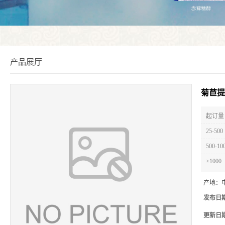
产品展厅
菊苣提
起订量 
25-500
500-10
≥1000
产地：
发布日
更新日