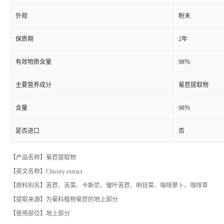
外观
粉末
保质期
2年
有效物质含量
98％
主要营养成分
菊苣提取物
含量
98％
是否进口
否
【产品名称】菊苣提取物
【英文名称】Chicory extract
【原料别名】苦苣、苦菜、卡斯尼、皱叶苦苣、明目菜、咖啡萝卜、咖啡草
【提取来源】为菊科植物菊苣的地上部分
【使用部位】地上部分