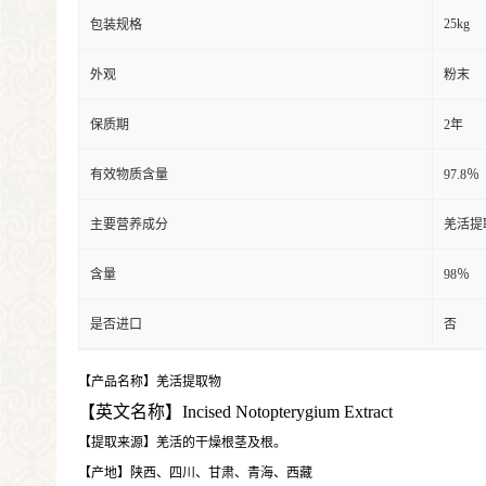
25kg
包装规格
外观
粉末
保质期
2年
有效物质含量
97.8％
主要营养成分
羌活提
含量
98％
是否进口
否
【产品名称】羌活提取物
【英文名称】
Incised Notopterygium Extract
【提取来源】羌活的干燥根茎及根。
【产地】陕西、四川、甘肃、青海、西藏