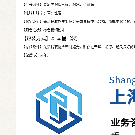
【生长习性】喜凉爽湿润气候，耐寒，稍耐荫
【性味】味辛；苦；性温
【化学成分】羌活提取物主要成分是香豆精类化合物、甾醇类化合物、
【颜色性状】棕色精细粉末
【包装方式】25kg/桶（袋）
【存储条件】羌活提取物应密封遮光，贮存在干燥、阴凉、通风良好的
【保质期】两年。