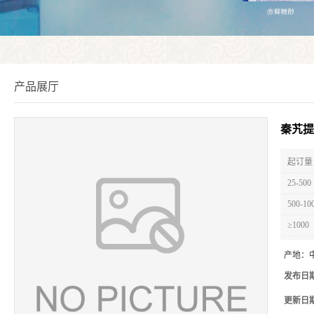
产品展厅
秦艽提
起订量 
25-500
500-10
≥1000
产地：
发布日
更新日