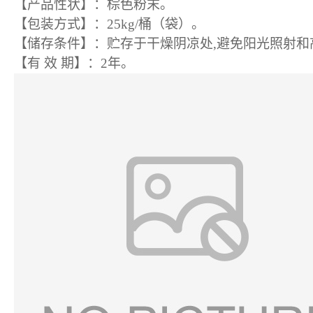
【产品性状】：棕色粉末
。
【包装方式】
：
25
kg/桶（袋）。
【储存条件】
：
贮存于干燥阴凉处
,避免阳光照射和
【
有
效
期
】：2
年
。