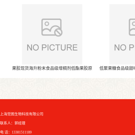
果胶现货海升粉末食品级增稠剂低酯果胶原
低聚果糖食品级甜
料
上海觉图生物科技有限公司
联系人：郭经理
电 话：13381511189