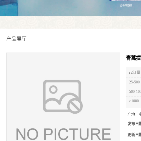
产品展厅
青蒿提
起订量 
25-500
500-10
≥1000
产地：
发布日
更新日