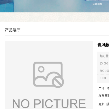
产品展厅
青风藤
起订量 
25-500
500-10
≥1000
产地：
发布日
更新日