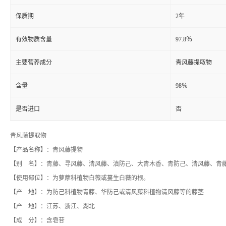
保质期
2年
有效物质含量
97.8％
主要营养成分
青风藤提取物
含量
98％
是否进口
否
青风藤提取物
【产品名称】：青风藤提物
【别 名】：青藤、寻风藤、清风藤、滇防己、大青木香、青防己、清风藤、青
【使用部位】：为萝藦科植物白薇或蔓生白薇的根。
【产 地】：为防己科植物青藤、华防己或清风藤科植物清风藤等的藤茎
【产 地】：江苏、浙江、湖北
【成 分】：含皂苷