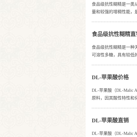
食品级抗性糊精是一类
量和较强的增稠性能，
等。随着消费者健康意
及在食品工业中的多样
食品级抗性糊精直
的抗消化性。通过物理
食品级抗性糊精是一种
可溶性多糖，具有较低
因此，越来越多地被应
用。1. 食品级抗性
DL-苹果酸价格
解、酸解、热处理等方
DL-苹果酸（DL-M
原料，因其酸性特性和化
个羧基（-COOH）和
许多工业应用中发挥着
DL-苹果酸直销
主要有两种：化
DL-苹果酸（DL-M