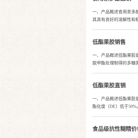
一、产品概述食用茶多
其具有良好的溶解性和
物，包括儿茶素及其衍
低温条件下较为稳定，
低酯果胶销售
一、产品概述低酯果胶是一类
脱甲酯处理制得的多糖类
的半乳糖醛酸单元组成
表现出独特的亲水性和
低酯果胶直销
的甲基酯基水解脱除，
一、产品概述低酯果胶
酯化度（DE）低于5
多糖组分，具有多种不
基，使其具有与高酯果
食品级抗性糊精价
成游离羧酸基团。低甲