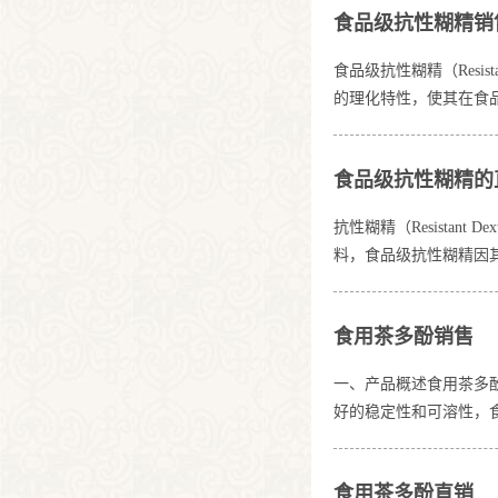
食品级抗性糊精销
食品级抗性糊精（Resi
的理化特性，使其在食
液，便于混合和加工。
风味和稠度。粉末稳定
食品级抗性糊精的
抗性糊精（Resista
料，食品级抗性糊精因
形成透明或轻微黏稠的
焙、冲调饮品和热加工
食用茶多酚销售
好，易于造粒、压片或
一、产品概述食用茶多
好的稳定性和可溶性，
构：含有多个酚羟基，
燥、避光环境下稳定，
食用茶多酚直销