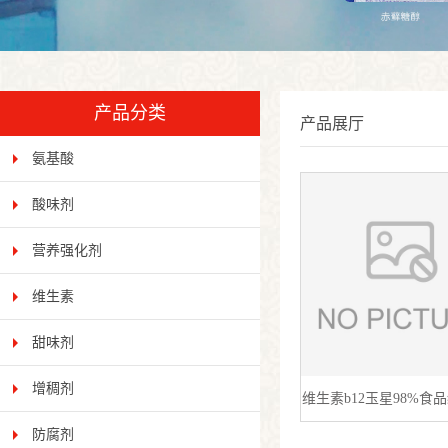
产品分类
产品展厅
氨基酸
酸味剂
营养强化剂
维生素
甜味剂
增稠剂
维生素b12玉星98%食
防腐剂
b12氰钴胺素甲钴胺原装