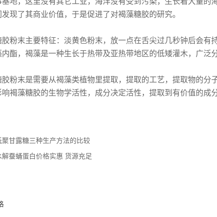
事基地，这里没有其它工业，海洋没有受到污染，生长着大量的
们发现了其商业价值，于是促进了对褐藻糖胶的研究。
糖胶粉末主要特征：淡黄色粉末，放一点在舌尖过几秒钟后会有
藻内酯，褐藻是一种生长于热带及亚热带地区的低矮灌木，广泛
糖胶粉末是需要从褐藻类植物里提取，提取的工艺，提取物的分
影响褐藻糖胶的生物学活性，成分决定活性，提取到有价值的成
低聚甘露糖三种生产方法的比较
水解蚕蛹蛋白价格实惠 货源充足
：
格