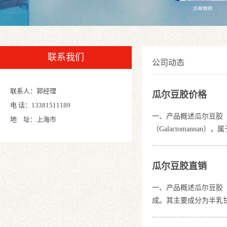
联系我们
公司动态
联系人：郭经理
瓜尔豆胶价格
电 话：13381511189
一、产品概述瓜尔豆胶（
地 址：上海市
（Galactoman
是重要的天然高分子材
结构（甘露糖）：提供基
瓜尔豆胶直销
这种结构决定了其优良
一、产品概述瓜尔豆胶（Gu
成。其主要成分为半乳
与制备工艺瓜尔豆胶的生
细粉 ·提纯与筛分：去