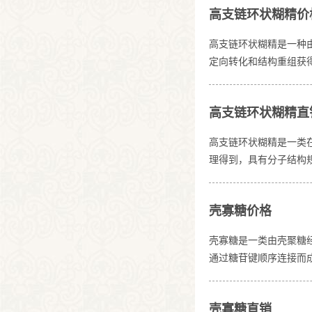
高支链环状糊精价
高支链环状糊精是一种
定向转化和结构重组获
精在环状骨架基础上引
于形成稳定的多分子排
高支链环状糊精直
移和环化反应。制备过
高支链环状糊精是一类
理得到，具有分子结构
α-1,4 和 α-1
现出不同于直链或低支
壳寡糖价格
应制备而成。制备过程
壳寡糖是一类由壳聚糖
通过糖苷键顺序连接而
等甲壳类生物的外壳。
强调对分子链长度和结
壳寡糖直销
中实现标准化控制。通