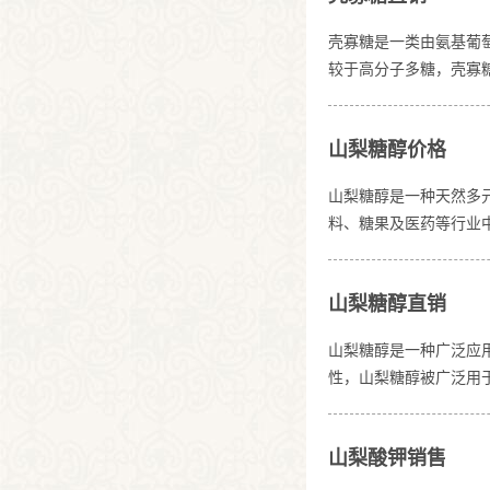
壳寡糖是一类由氨基葡萄
较于高分子多糖，壳寡
外壳中提取的壳质，经
团，使其在溶解性和结
山梨糖醇价格
条件，如温度、时间及
山梨糖醇是一种天然多
料、糖果及医药等行业
匀，流动性好，便于称
下性质稳定，不易分解
山梨糖醇直销
味。制备工艺山梨糖醇
山梨糖醇是一种广泛应
性，山梨糖醇被广泛用
匀，易于称量和混合。
定，不易分解。耐热性
山梨酸钾销售
糖醇主要通过以下工艺