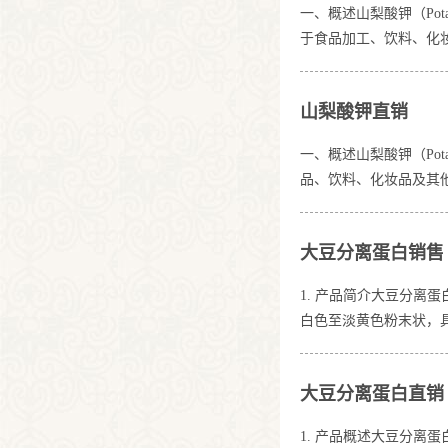
一、概述山梨酸钾（Pot
于食品加工、饮料、化
二、物理化学特性外观
热、耐储存，常温下化
山梨酸钾直销
通常由山梨酸与氢氧化
一、概述山梨酸钾（Pot
品、饮料、化妆品及其
学特性外观：白色或淡
下化学性质稳定，耐热
大豆分离蛋白销售
备方法化学合成山梨酸
1. 产品简介大豆分离蛋白
白色至淡黄色粉末状，
证蛋白原料的稳定性和
并中和至适宜范围，提
大豆分离蛋白直销
蛋白质含量高，满足高
1. 产品概述大豆分离蛋白