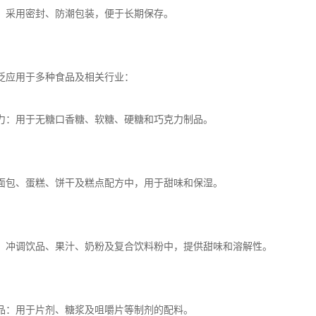
：采用密封、防潮包装，便于长期保存。
泛应用于多种食品及相关行业：
力：用于无糖口香糖、软糖、硬糖和巧克力制品。
面包、蛋糕、饼干及糕点配方中，用于甜味和保湿。
：冲调饮品、果汁、奶粉及复合饮料粉中，提供甜味和溶解性。
品：用于片剂、糖浆及咀嚼片等制剂的配料。