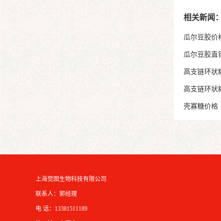
相关新闻
瓜尔豆胶价
瓜尔豆胶直
高支链环状
高支链环状
壳寡糖价格
上海觉图生物科技有限公司
联系人：郭经理
电 话：13381511189