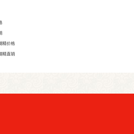
：
格
销
糊精价格
糊精直销