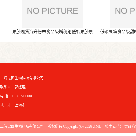
果胶现货海升粉末食品级增稠剂低酯果胶原
低聚果糖食品级甜
料
上海觉图生物科技有限公司
联系人：郭经理
电 话：13381511189
地 址：上海市
上海觉图生物科技有限公司
版权所有 Copyright (©) 2026
XML
技术支持：
食品商