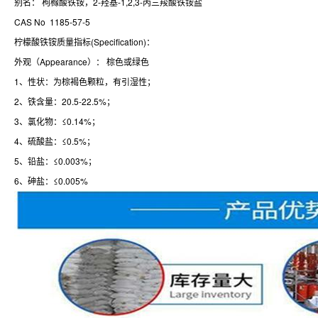
别名： 枸橼酸铁铵，2-羟基-1,2,3-丙三羧酸铁铵盐
CAS No 1185-57-5
柠檬酸铁铵质量指标(Specification)：
外观（Appearance）： 棕色或绿色
1、性状：为棕褐色颗粒，有引湿性；
2、铁含量：20.5-22.5%；
3、氯化物：≤0.14%；
4、硫酸盐：≤0.5%；
5、铅盐：≤0.003%；
6、砷盐：≤0.005%