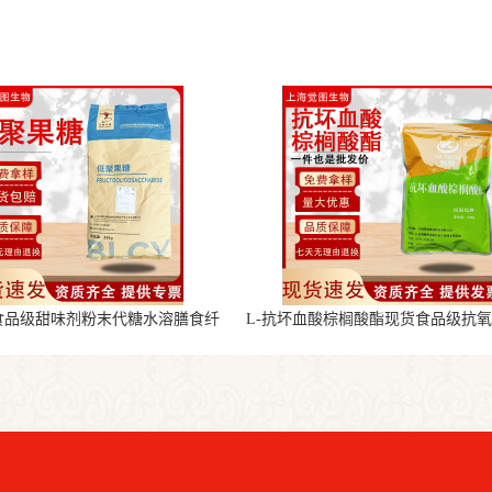
食品级甜味剂粉末代糖水溶膳食纤
L-抗坏血酸棕榈酸酯现货食品级抗
维
末原料