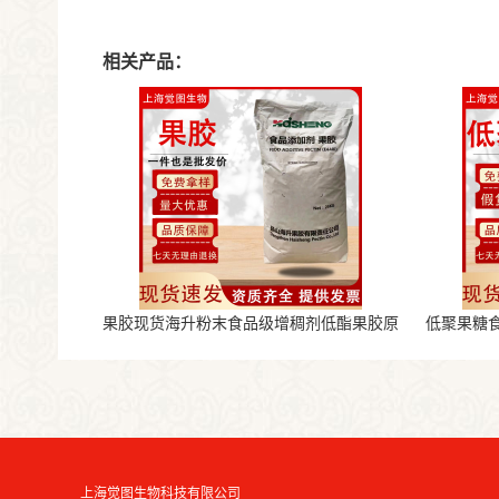
相关产品：
果胶现货海升粉末食品级增稠剂低酯果胶原
低聚果糖
料
上海觉图生物科技有限公司