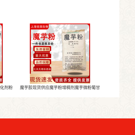
氧化剂粉
魔芋胶现货供应魔芋粉增稠剂魔芋微粉葡甘
露聚糖魔芋粉代餐粉