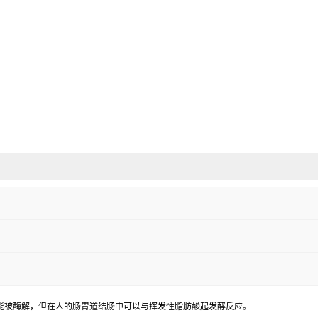
在小肠中不能被酶解，但在人的肠胃道结肠中可以与挥发性脂肪酸起发酵反应。