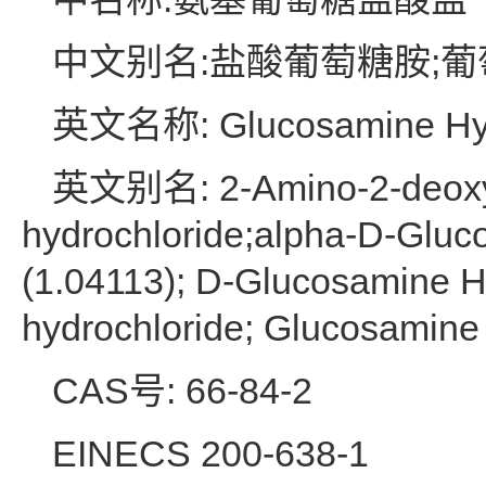
中文别名:盐酸葡萄糖胺;葡
英文名称: Glucosamine Hyd
英文别名: 2-Amino-2-deoxy-D
hydrochloride;alpha-D-Gluc
(1.04113); D-Glucosamine 
hydrochloride; Glucosamin
CAS号: 66-84-2
EINECS 200-638-1