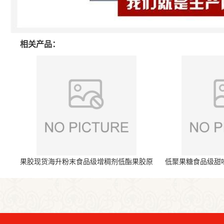
相关产品：
果胶现货海升粉末食品级增稠剂低酯果胶原
低聚果糖食品级甜
料