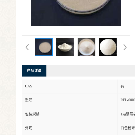
产品详请
CAS
有
REL-000
型号
包装规格
1kg铝箔
外观
白色粉末