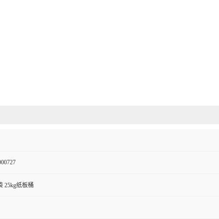
000727
袋 25kg纸板桶