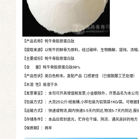
【产品名称】牦牛骨胶原蛋白肽
【提取来源】以牦牛的鲜骨为原料，经过破碎、生物酶解、提纯、浓缩
【主要成份】牦牛骨胶原蛋白肽
【含 量】牦牛骨胶原蛋白肽98%
【产品性状】类白色粉末。复配产品 口感更佳 （已做脱腥工艺处理）
【水溶 性】易溶于水
【发票事宜】：本司可开具增值税发票,小金额除外，开票品名为本公司
【包装方式】：大货25公斤/纸板桶,小样包装为铝箔袋1KG/袋。可
【运输方式】：快递或物流,国内快递3-5天内到达,物流5-7天内到达.
【存储条件】：本品应密封遮光，贮存在干燥、阴凉、通风良好的地方
【保质期】：两年