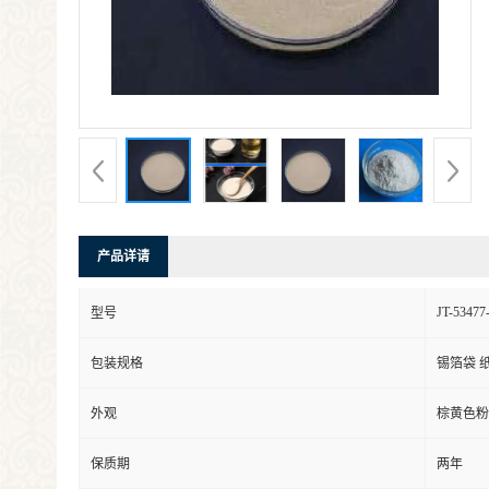
产品详请
JT-53477
型号
包装规格
锡箔袋 
外观
棕黄色粉
保质期
两年