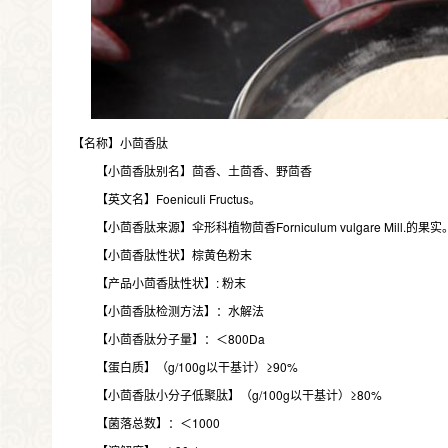
【名称】小茴香肽
【小茴香肽别名】茴香、土茴香、野茴香
【英文名】Foeniculi Fructus。
【小茴香肽来源】伞形科植物茴香Forniculum vulgare Mill.的果实
【小茴香肽性状】棕黄色粉末
【产品小茴香肽性状】: 粉末
【小茴香肽检测方法】：水解法
【小茴香肽分子量】：＜800Da
【蛋白质】（g/100g以干基计）≥90%
【小茴香肽小分子低聚肽】（g/100g以干基计）≥80%
【菌落总数】：＜1000