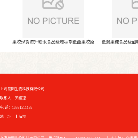
果胶现货海升粉末食品级增稠剂低酯果胶原
低聚果糖食品级甜
料
上海觉图生物科技有限公司
联系人：郭经理
电 话：13381511189
地 址：上海市