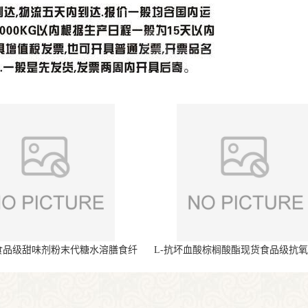
食品级甜味剂粉末代糖水溶膳食纤
L-抗坏血酸棕榈酸酯现货食品级抗
维
末原料