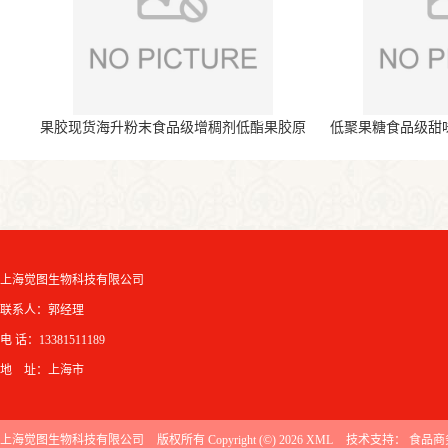
果胶现货海升粉末食品级增稠剂低酯果胶原
低聚果糖食品级甜
料
上海觉图生物科技有限公司
联系人：郭经理
电 话：13381511189
地 址：上海市
上海觉图生物科技有限公司
版权所有 Copyright (©) 2026
XML
技术支持：
食品商