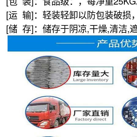
[包 装]：食品级：，每净重25K
[运 输]：轻装轻卸以防包装破
[储 存]：储存于阴凉,干燥,清