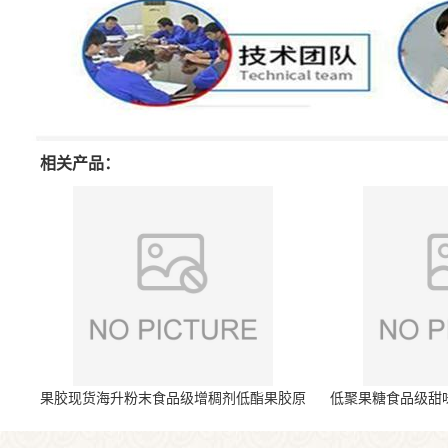
相关产品：
果胶现货海升粉末食品级增稠剂低酯果胶原
低聚果糖食品级甜
料