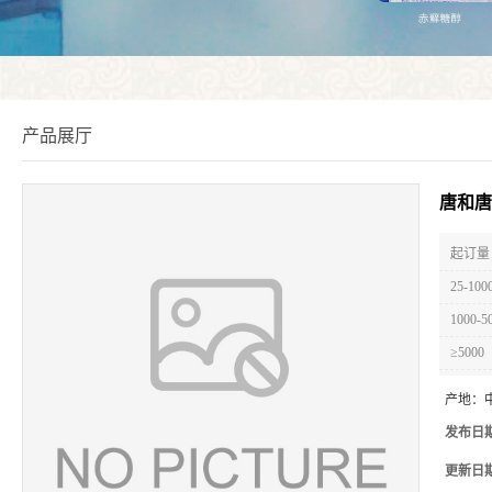
产品展厅
唐和唐
起订量 
25-100
1000-5
≥5000
产地：
发布日
更新日