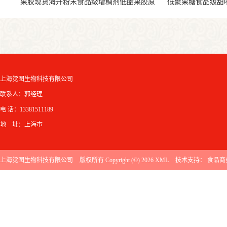
果胶现货海升粉末食品级增稠剂低酯果胶原
低聚果糖食品级甜
料
上海觉图生物科技有限公司
联系人：郭经理
电 话：13381511189
地 址：上海市
上海觉图生物科技有限公司
版权所有 Copyright (©) 2026
XML
技术支持：
食品商