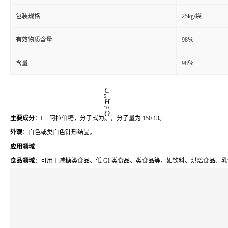
包装规格
25kg/袋
有效物质含量
98％
含量
98％
C
5
H
10
O
主要成分
：L - 阿拉伯糖，分子式为
，分子量为 150.13。
5
外观
：白色或类白色针形结晶。
应用领域
食品领域
：可用于减糖类食品、低 GI 类食品、类食品等，如饮料、烘焙食品、