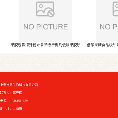
果胶现货海升粉末食品级增稠剂低酯果胶原
低聚果糖食品级甜
料
上海觉图生物科技有限公司
联系人：郭经理
电 话：13381511189
地 址：上海市