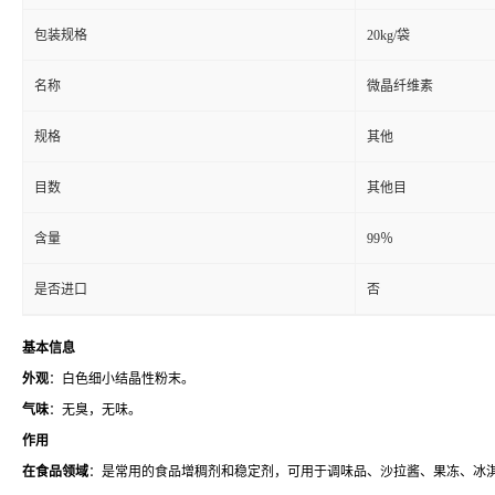
包装规格
20kg/袋
名称
微晶纤维素
规格
其他
目数
其他目
含量
99％
是否进口
否
基本信息
外观
：白色细小结晶性粉末。
气味
：无臭，无味。
作用
在食品领域
：是常用的食品增稠剂和稳定剂，可用于调味品、沙拉酱、果冻、冰