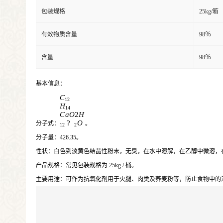
包装规格
25kg/箱
有效物质含量
98％
含量
98％
基本信息
：
C
12
H
14
C
a
O
2
H
?
O
分子式
：
。
12
2
分子量
：426.35。
性状
：白色到淡黄色结晶性粉末，无臭，在水中溶解，在乙醇中微溶，在乙醚中不
产品规格
：常见包装规格为 25kg / 桶。
主要用途
：可作为抗氧化剂用于火腿、肉类及荞麦粉等，防止食物中的