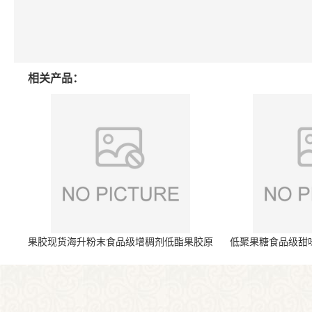
相关产品：
果胶现货海升粉末食品级增稠剂低酯果胶原
低聚果糖食品级甜
料