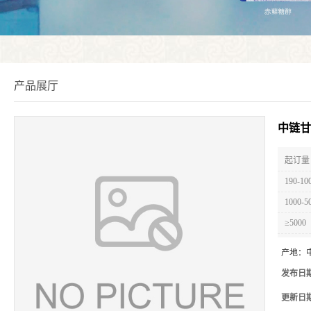
产品展厅
中链甘
起订量 
190-10
1000-5
≥5000
产地：
发布日
更新日