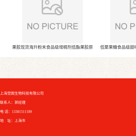
果胶现货海升粉末食品级增稠剂低酯果胶原
低聚果糖食品级甜
料
上海觉图生物科技有限公司
联系人：郭经理
电 话：13381511189
地 址：上海市