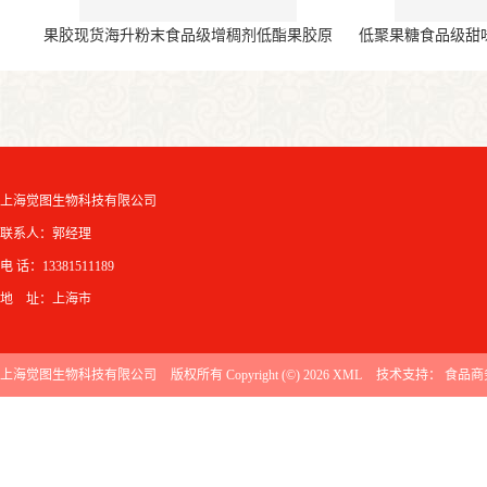
果胶现货海升粉末食品级增稠剂低酯果胶原
低聚果糖食品级甜
料
上海觉图生物科技有限公司
联系人：郭经理
电 话：13381511189
地 址：上海市
上海觉图生物科技有限公司
版权所有 Copyright (©) 2026
XML
技术支持：
食品商