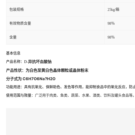
包装规格
25kg/箱
有效物质含量
98％
含量
98％
基本信息
异抗坏血酸钠
产品名称：D-
产品性状
：为白色至黄白色晶体颗粒或晶体粉末
分子式为 C6H7O6Na?H2O
功能用途
：具有抗氧化、保鲜助色、发色等作用，能抑制食品中的氧化反应，防
使用范围与限量
：广泛用于肉类、鱼类、蔬菜、水果、酒类、饮料及罐头食品等