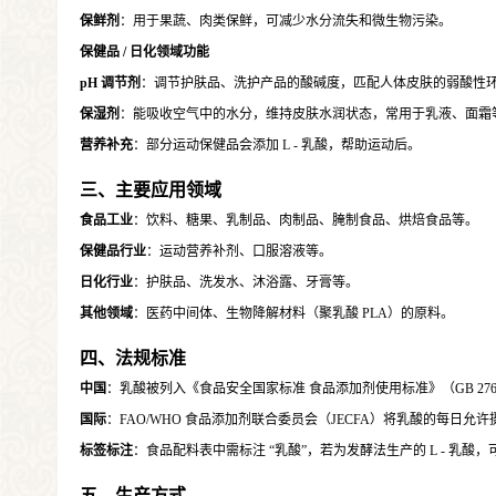
保鲜剂
：用于果蔬、肉类保鲜，可减少水分流失和微生物污染。
保健品 / 日化领域功能
pH 调节剂
：调节护肤品、洗护产品的酸碱度，匹配人体皮肤的弱酸性
保湿剂
：能吸收空气中的水分，维持皮肤水润状态，常用于乳液、面霜
营养补充
：部分运动保健品会添加 L - 乳酸，帮助运动后。
三、主要应用领域
食品工业
：饮料、糖果、乳制品、肉制品、腌制食品、烘焙食品等。
保健品行业
：运动营养补剂、口服溶液等。
日化行业
：护肤品、洗发水、沐浴露、牙膏等。
其他领域
：医药中间体、生物降解材料（聚乳酸 PLA）的原料。
四、法规标准
中国
：乳酸被列入《食品安全国家标准 食品添加剂使用标准》（GB 2
国际
：FAO/WHO 食品添加剂联合委员会（JECFA）将乳酸的每日允
标签标注
：食品配料表中需标注 “乳酸”，若为发酵法生产的 L - 乳酸，
五、生产方式