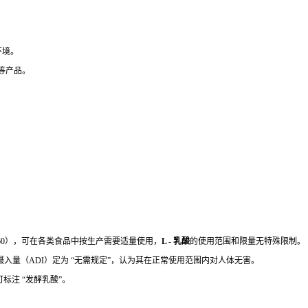
环境。
等产品。
760），可在各类食品中按生产需要适量使用，
L - 乳酸
的使用范围和限量无特殊限制。
许摄入量（ADI）定为 “无需规定”，认为其在正常使用范围内对人体无害。
可标注 “发酵乳酸”。