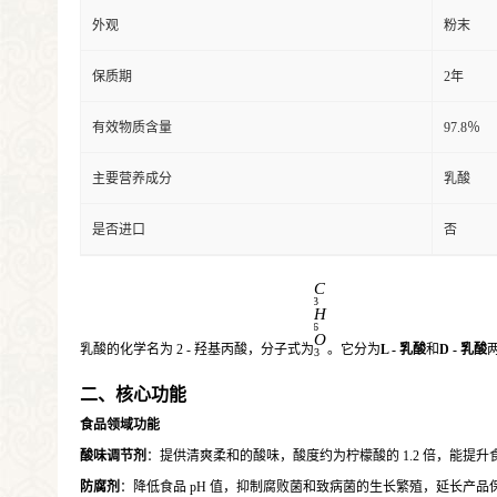
外观
粉末
保质期
2年
有效物质含量
97.8％
主要营养成分
乳酸
是否进口
否
C
3
H
6
O
乳酸的化学名为 2 - 羟基丙酸，分子式为
。它分为
L - 乳酸
和
D - 乳酸
3
二、核心功能
食品领域功能
酸味调节剂
：提供清爽柔和的酸味，酸度约为柠檬酸的 1.2 倍，能提升
防腐剂
：降低食品 pH 值，抑制腐败菌和致病菌的生长繁殖，延长产品