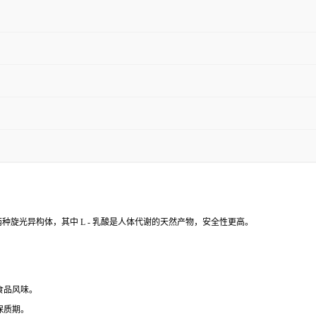
两种旋光异构体，其中 L - 乳酸是人体代谢的天然产物，安全性更高。
食品风味。
保质期。