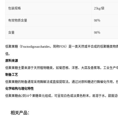
包装规格
25kg/袋
有效物质含量
98％
含量
98％
低聚果糖（Fructooligosaccharides，简称FOS）是一类天然或半合
值。
原料来源
低聚果糖主要来源于天然植物糖类，如菊苣根、洋葱、大蒜及香蕉等。工业生产
制备工艺
低聚果糖的制备通常采用酶解法或直接提取法。通过对原料糖进行酶催化作用，
化学结构与理化特性
低聚果糖由2到10个果糖单元组成，可呈现白色或淡黄色粉末，易溶于水，甜度
相关产品：