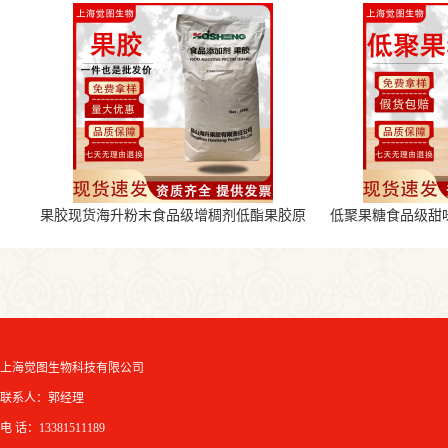
果胶现货海升粉末食品级增稠剂低酯果胶原
低聚果糖食品级甜
料
上海觉图生物科技有限公司
联系人：郭经理
电 话：13381511189