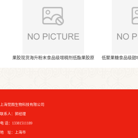
果胶现货海升粉末食品级增稠剂低酯果胶原
低聚果糖食品级甜
料
上海觉图生物科技有限公司
联系人：郭经理
电 话：13381511189
地 址：上海市