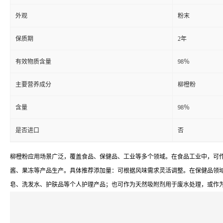
外观
粉末
保质期
2年
有效物质含量
98％
主要营养成分
柳橙粉
含量
98％
是否进口
否
柳橙粉应用场景广泛，覆盖食品、保健品、工业等多个领域。在食品工业中，可
酱、果冻等产品生产。具体推荐添加量：可根据风味需求灵活调整。在保健品领
皂、洗发水、护肤品等个人护理产品；也可作为天然吸附剂用于废水处理，或作