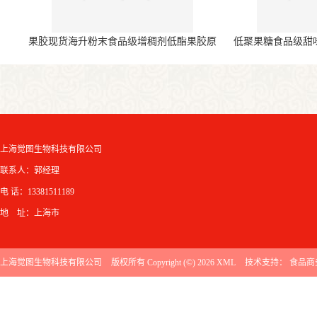
果胶现货海升粉末食品级增稠剂低酯果胶原
低聚果糖食品级甜
料
上海觉图生物科技有限公司
联系人：郭经理
电 话：13381511189
地 址：上海市
上海觉图生物科技有限公司
版权所有 Copyright (©) 2026
XML
技术支持：
食品商