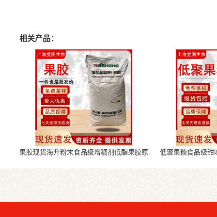
相关产品：
果胶现货海升粉末食品级增稠剂低酯果胶原
低聚果糖食品级甜
料