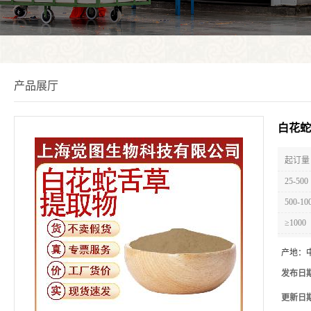
产品展厅
白花蛇
起订量 
25-500
500-10
≥1000
产地：
发布日
更新日