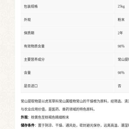
25kg
包装规格
外观
粉末
保质期
2年
有效物质含量
98％
主要营养成分
常山提
含量
98％
是否进口
否
常山提取物是以虎耳草科常山属植物常山的干燥根为原料，经筛选、清
与农业应用价值，是医药、兽药领域的特色原料。
外观
：棕黄色至棕褐色精细粉末
储存条件
：置于阴凉、干燥、通风处，密封避光保存，远离高温、潮湿环