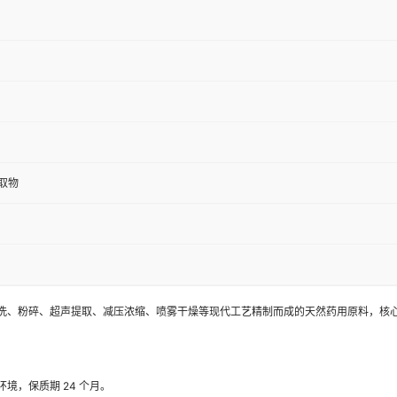
取物
洗、粉碎、超声提取、减压浓缩、喷雾干燥等现代工艺精制而成的天然药用原料，核
境，保质期 24 个月。