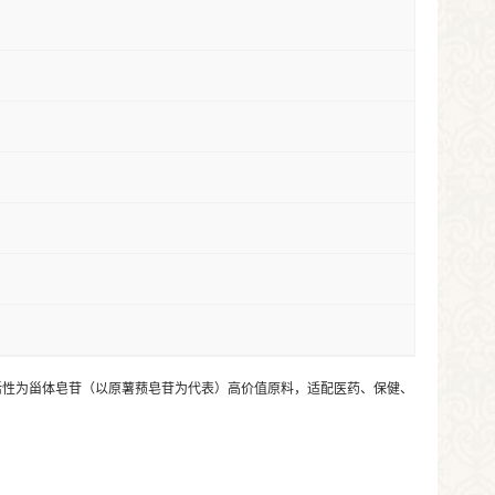
化工艺制成，核心活性为甾体皂苷（以原薯蓣皂苷为代表）高价值原料，适配医药、保健、