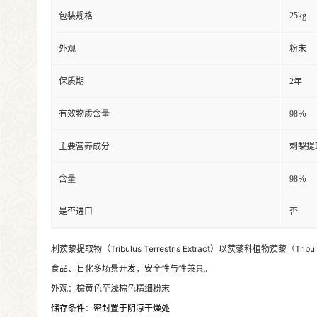
25kg
包装规格
外观
粉末
保质期
2年
有效物质含量
98％
主要营养成分
刺梨提
含量
98％
是否进口
否
刺蒺藜提取物（Tribulus Terrestris Extract）以蒺藜科植
食品、日化多场景开发，安全性与性兼具。
外观：棕黄色至浅棕色精细粉末
储存条件：
密封置于阴凉干燥处