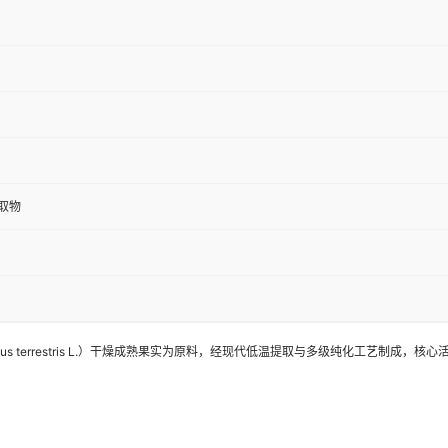
取物
物蒺藜（Tribulus terrestris L.）干燥成熟果实为原料，经现代低温提取与多级纯