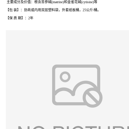
主要成分及价值：根含苦参碱(matrine)和金雀花碱(cytisine)等
【包 装】：协商或内用双层塑料袋，外套纸板桶，25公斤/桶。
【保 质 期】：2年