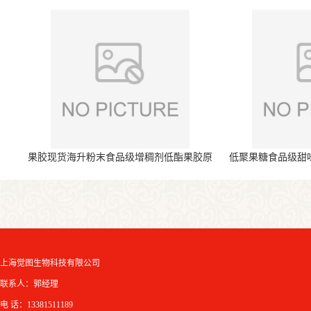
果胶现货海升粉末食品级增稠剂低酯果胶原
低聚果糖食品级甜
料
上海觉图生物科技有限公司
联系人：郭经理
电 话：13381511189