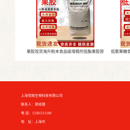
果胶现货海升粉末食品级增稠剂低酯果胶原
低聚果糖
料
上海觉图生物科技有限公司
联系人：郭经理
电 话：13381511189
地 址：上海市