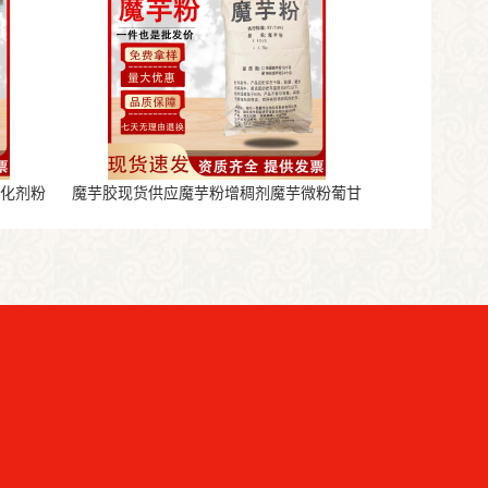
氧化剂粉
魔芋胶现货供应魔芋粉增稠剂魔芋微粉葡甘
露聚糖魔芋粉代餐粉