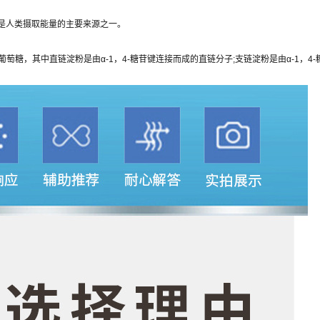
是人类摄取能量的主要来源之一。
葡萄糖，其中直链淀粉是由α
-1
，
4-
糖苷键连接而成的直链分子
;
支链淀粉是由α
-1
，
4-