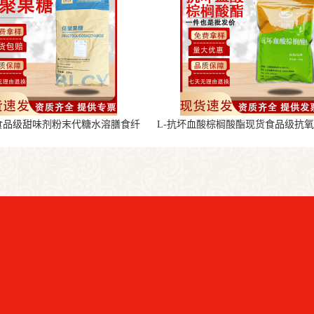
食品级甜味剂粉末代糖水溶膳食纤
L-抗坏血酸棕榈酸酯现货食品级抗
维
末原料