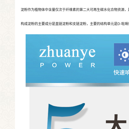
淀粉作为植物体中含量仅次于纤维素的第二大可再生碳水化合物资源，
构成淀粉的主要成分是直链淀粉和支链淀粉，主要的结构单元是D-吡喃