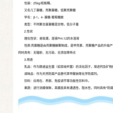
包装：25kg/纸板桶，
又名几丁寡糖，壳聚寡糖，低聚壳聚糖
学名：β-1，4- 寡糖-葡萄糖胺
类型：不同聚合度寡糖混合物，低分子量
2.性状
理化性状：易吸潮，溶液PH≤12的水溶液
性质:壳寡糖是由壳聚糖解聚制成，是甲壳素、壳聚糖产品的升级产
同时具有：无辐射、无污染、无添加等特点
3.用途
乳品：作为肠道益生菌（如双岐杆菌）的活化因子，增进钙及矿物
调味品：作为天然防腐产品替代苯甲酸钠等化学防腐剂。
饮料：应用在、养颜、免疫调节等功能性饮料中。
果蔬：进行涂膜保鲜，其膜层具有通透性、阻水性，同时具有*防腐