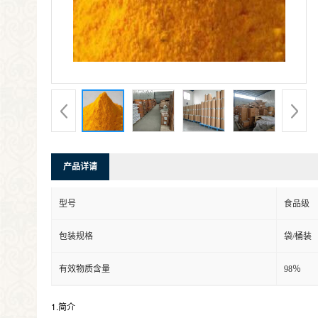
产品详请
型号
食品级
包装规格
袋/桶装
有效物质含量
98％
1.简介