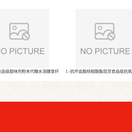
食品级甜味剂粉末代糖水溶膳食纤
L-抗坏血酸棕榈酸酯现货食品级抗
维
末原料